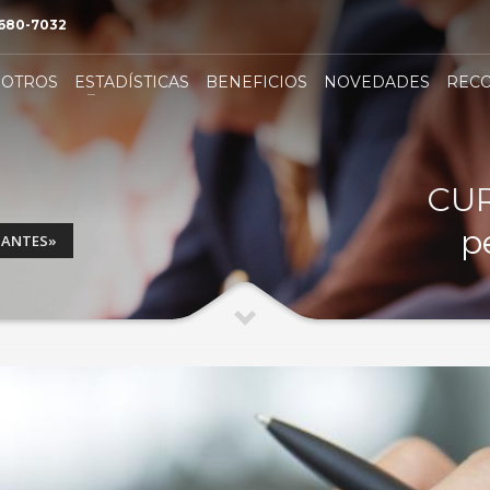
 680-7032
SOTROS
ESTADÍSTICAS
BENEFICIOS
NOVEDADES
REC
CUR
p
IANTES»