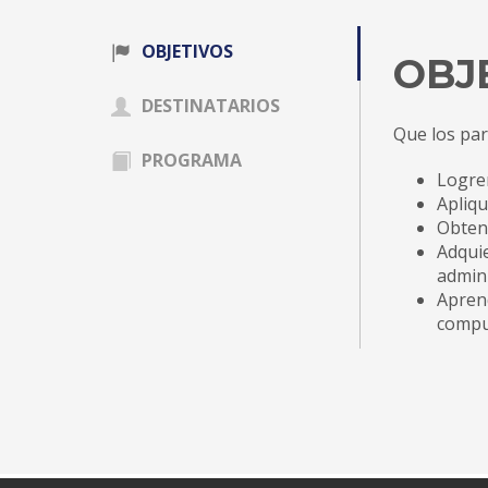
OBJETIVOS
OBJ
DESTINATARIOS
Que los par
PROGRAMA
Logren
Apliqu
Obteng
Adquie
admini
Aprend
compu