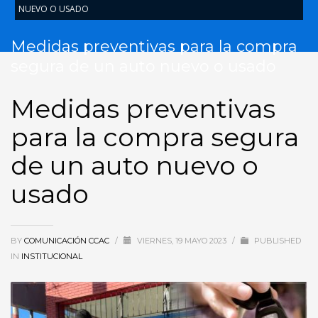
NUEVO O USADO
Medidas preventivas para la compra
segura de un auto nuevo o usado
Medidas preventivas
para la compra segura
de un auto nuevo o
usado
BY
COMUNICACIÓN CCAC
/
VIERNES, 19 MAYO 2023
/
PUBLISHED
IN
INSTITUCIONAL