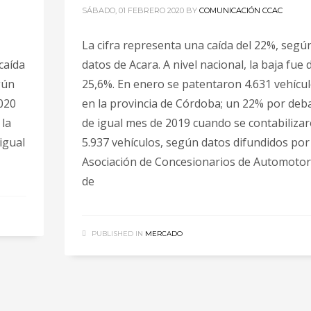
SÁBADO, 01 FEBRERO 2020
BY
COMUNICACIÓN CCAC
La cifra representa una caída del 22%, segú
caída
datos de Acara. A nivel nacional, la baja fue 
gún
25,6%. En enero se patentaron 4.631 vehícu
020
en la provincia de Córdoba; un 22% por deb
 la
de igual mes de 2019 cuando se contabiliza
igual
5.937 vehículos, según datos difundidos por 
Asociación de Concesionarios de Automoto
de
PUBLISHED IN
MERCADO