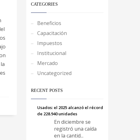
CATEGORIES
n
Beneficios
del
Capacitación
los
Impuestos
ajo
Institucional
ron
Mercado
la
res
Uncategorized
RECENT POSTS
Usados: el 2025 alcanzó el récord
de 228.940 unidades
En diciembre se
registró una caída
en la cantid...