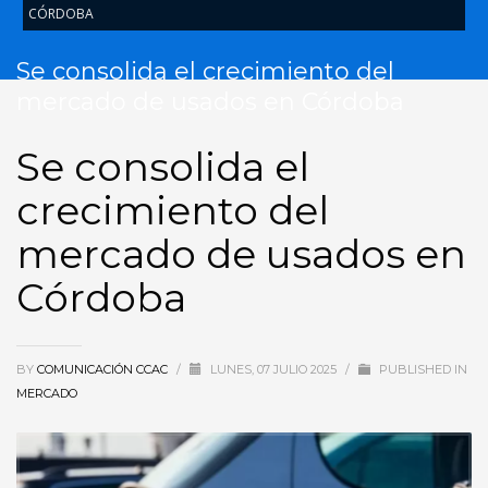
CÓRDOBA
Se consolida el crecimiento del
mercado de usados en Córdoba
Se consolida el
crecimiento del
mercado de usados en
Córdoba
BY
COMUNICACIÓN CCAC
/
LUNES, 07 JULIO 2025
/
PUBLISHED IN
MERCADO